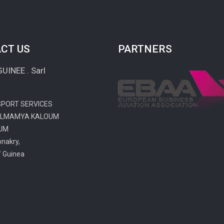
CT US
PARTNERS
UINEE . Sarl
SPORT SERVICES
 ALMAMYA KALOUM
OUM
nakry,
f Guinea