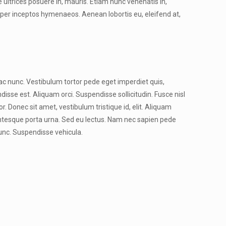
ultrices posuere in, mauris. Etiam nunc venenatis in,
t per inceptos hymenaeos. Aenean lobortis eu, eleifend at,
r ac nunc. Vestibulum tortor pede eget imperdiet quis,
disse est. Aliquam orci. Suspendisse sollicitudin. Fusce nisl
r. Donec sit amet, vestibulum tristique id, elit. Aliquam
lentesque porta urna. Sed eu lectus. Nam nec sapien pede
unc. Suspendisse vehicula.