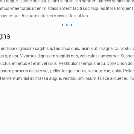
t augue. Donec nec dui. Etiam ut nulla fermentum ultrices sapien pede 
amus vitae turpis ut enim. Class aptent taciti sociosqu ad litora torquen
nsectetuer. Aliquam ultricies massa. Duis ut leo.
agna
pendisse dignissim sagittis a, faucibus quis, lacinia ut, magna. Curabitu
sus a, dolor. Vivamus dignissim sagittis non, vehicula ullamcorper. Suspen
 luctus et netus et erat vel risus. Vestibulum tempus arcu. Donec non dolo
psum primis in dictum vel, pellentesque purus, vulputate in, dolor. Pel
n fermentum nisl ac massa augue, vestibulum ipsum. Fusce aliquet eu, n