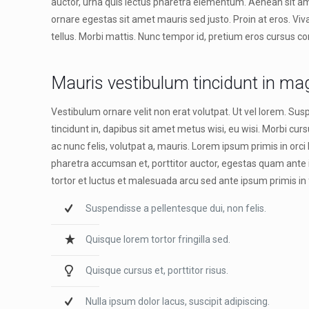
auctor, urna quis lectus pharetra elementum. Aenean sit ame
ornare egestas sit amet mauris sed justo. Proin at eros. Viv
tellus. Morbi mattis. Nunc tempor id, pretium eros cursus co
Mauris vestibulum tincidunt in m
Vestibulum ornare velit non erat volutpat. Ut vel lorem. Sus
tincidunt in, dapibus sit amet metus wisi, eu wisi. Morbi cur
ac nunc felis, volutpat a, mauris. Lorem ipsum primis in orci
pharetra accumsan et, porttitor auctor, egestas quam ante i
tortor et luctus et malesuada arcu sed ante ipsum primis i
Suspendisse a pellentesque dui, non felis.
Quisque lorem tortor fringilla sed.
Quisque cursus et, porttitor risus.
Nulla ipsum dolor lacus, suscipit adipiscing.