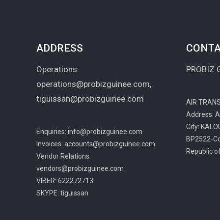
ADDRESS
CONTA
Operations:
PROBIZ G
operations@probizguinee.com,
tiguissan@probizguinee.com
AIR TRAN
Address:
City: KAL
Enquiries: info@probizguinee.com
BP2522-Co
Invoices: accounts@probizguinee.com
Republic o
Vendor Relations:
vendors@probizguinee.com
VIBER: 622272713
SKYPE: tiguissan