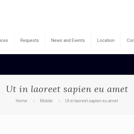
ices
Requests
News and Events
Location
Con
Ut in laoreet sapien eu amet
Home
Mobile
Ut in laoreet sapien eu amet