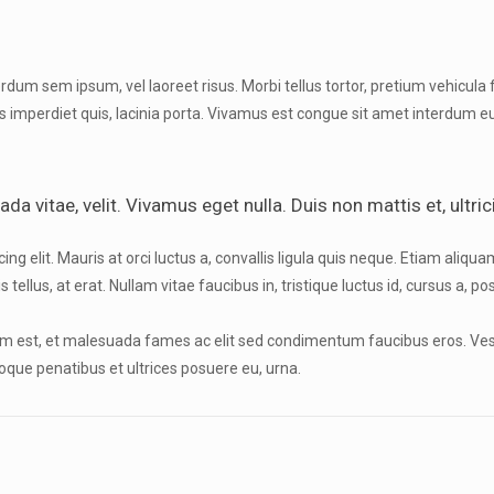
rdum sem ipsum, vel laoreet risus. Morbi tellus tortor, pretium vehicul
as imperdiet quis, lacinia porta. Vivamus est congue sit amet interdum eu,
 vitae, velit. Vivamus eget nulla. Duis non mattis et, ultrici
elit. Mauris at orci luctus a, convallis ligula quis neque. Etiam aliqua
s tellus, at erat. Nullam vitae faucibus in, tristique luctus id, cursus a, 
tum est, et malesuada fames ac elit sed condimentum faucibus eros. Ves
natoque penatibus et ultrices posuere eu, urna.