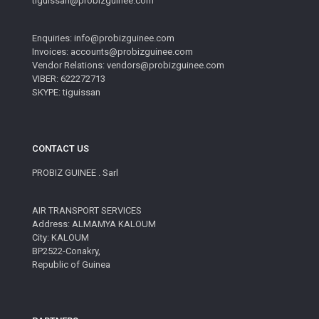
tiguissan@probizguinee.com
Enquiries: info@probizguinee.com
Invoices: accounts@probizguinee.com
Vendor Relations: vendors@probizguinee.com
VIBER: 622272713
SKYPE: tiguissan
CONTACT US
PROBIZ GUINEE . Sarl
AIR TRANSPORT SERVICES
Address: ALMAMYA KALOUM
City: KALOUM
BP2522-Conakry,
Republic of Guinea