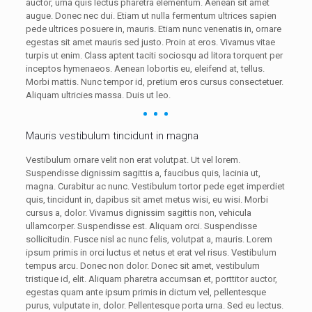
auctor, urna quis lectus pharetra elementum. Aenean sit amet
augue. Donec nec dui. Etiam ut nulla fermentum ultrices sapien
pede ultrices posuere in, mauris. Etiam nunc venenatis in, ornare
egestas sit amet mauris sed justo. Proin at eros. Vivamus vitae
turpis ut enim. Class aptent taciti sociosqu ad litora torquent per
inceptos hymenaeos. Aenean lobortis eu, eleifend at, tellus.
Morbi mattis. Nunc tempor id, pretium eros cursus consectetuer.
Aliquam ultricies massa. Duis ut leo.
Mauris vestibulum tincidunt in magna
Vestibulum ornare velit non erat volutpat. Ut vel lorem.
Suspendisse dignissim sagittis a, faucibus quis, lacinia ut,
magna. Curabitur ac nunc. Vestibulum tortor pede eget imperdiet
quis, tincidunt in, dapibus sit amet metus wisi, eu wisi. Morbi
cursus a, dolor. Vivamus dignissim sagittis non, vehicula
ullamcorper. Suspendisse est. Aliquam orci. Suspendisse
sollicitudin. Fusce nisl ac nunc felis, volutpat a, mauris. Lorem
ipsum primis in orci luctus et netus et erat vel risus. Vestibulum
tempus arcu. Donec non dolor. Donec sit amet, vestibulum
tristique id, elit. Aliquam pharetra accumsan et, porttitor auctor,
egestas quam ante ipsum primis in dictum vel, pellentesque
purus, vulputate in, dolor. Pellentesque porta urna. Sed eu lectus.